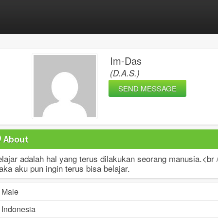
Im-Das
(D.A.S.)
SEND MESSAGE
About
lajar adalah hal yang terus dilakukan seorang manusia.<br 
ka aku pun ingin terus bisa belajar.
Male
Indonesia