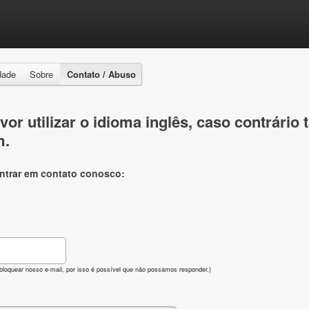
idade
Sobre
Contato / Abuso
vor utilizar o idioma inglês, caso contrári
m.
entrar em contato conosco:
bloquear nosso e-mail, por isso é possível que não possamos responder.)